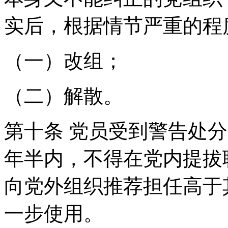
实后，根据情节严重的程
（一）改组；
（二）解散。
第十条 党员受到警告处
年半内，不得在党内提拔
向党外组织推荐担任高于
一步使用。