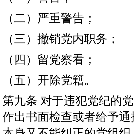
（二）严重警告；
（三）撤销党内职务；
（四）留党察看；
（五）开除党籍。
第九条 对于违犯党纪的
作出书面检查或者给予通
本身又不能纠正的党组织