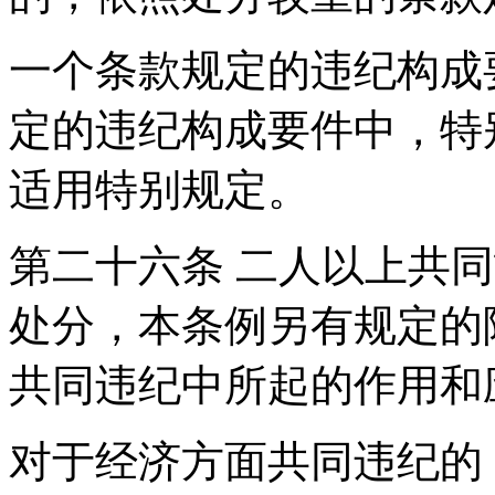
一个条款规定的违纪构成
定的违纪构成要件中，特
适用特别规定。
第二十六条 二人以上共
处分，本条例另有规定的
共同违纪中所起的作用和
对于经济方面共同违纪的