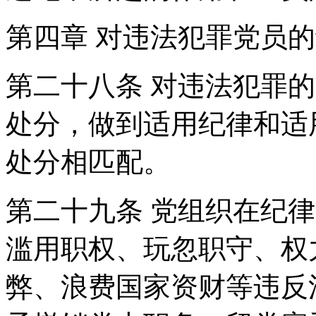
第四章 对违法犯罪党员
第二十八条 对违法犯罪
处分，做到适用纪律和适
处分相匹配。
第二十九条 党组织在纪
滥用职权、玩忽职守、权
弊、浪费国家资财等违反