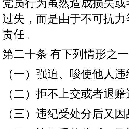
党员行为虽然造成损失或
过失，而是由于不可抗力
责任。
第二十条 有下列情形之
（一）强迫、唆使他人违
（二）拒不上交或者退赔
（三）违纪受处分后又因