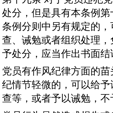
处分，但是具有本条例第
条例分则中另有规定的，
查、诫勉或者组织处理，
予处分，应当作出书面结
党员有作风纪律方面的苗
纪情节轻微的，可以给予
查等，或者予以诫勉，不