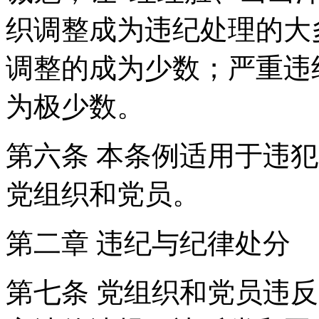
织调整成为违纪处理的大
调整的成为少数；严重违
为极少数。
第六条 本条例适用于违
党组织和党员。
第二章 违纪与纪律处分
第七条 党组织和党员违