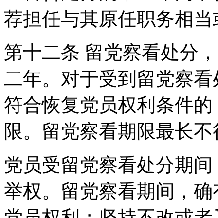
荐担任与其原任职务相当
第十二条 留党察看处分
二年。对于受到留党察看
符合恢复党员权利条件的
限。留党察看期限最长不
党员受留党察看处分期间
举权。留党察看期间，确
党员权利；坚持不改或者